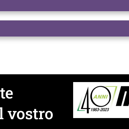
te
l vostro