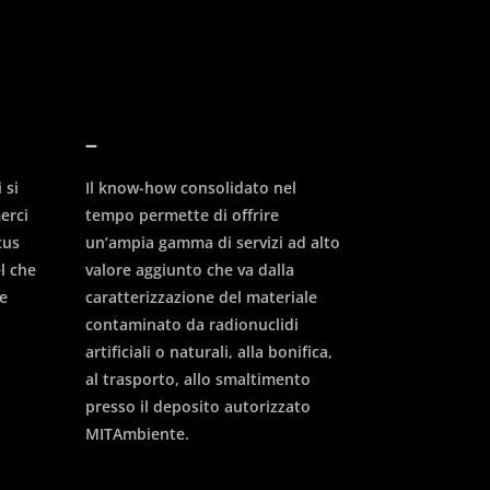
–
 si
Il know-how consolidato nel
erci
tempo permette di offrire
cus
un’ampia gamma di servizi ad alto
l che
valore aggiunto che va dalla
 e
caratterizzazione del materiale
contaminato da radionuclidi
artificiali o naturali, alla bonifica,
al trasporto, allo smaltimento
presso il deposito autorizzato
MITAmbiente.