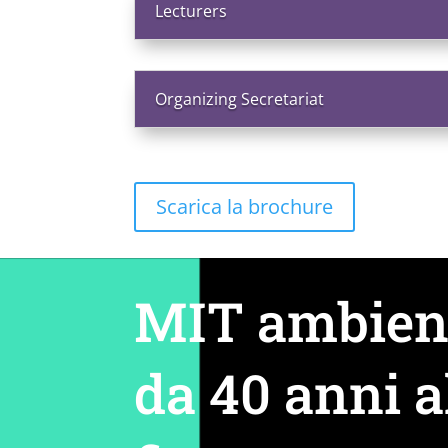
Lecturers
Organizing Secretariat
Scarica la brochure
MIT ambien
da 40 anni a