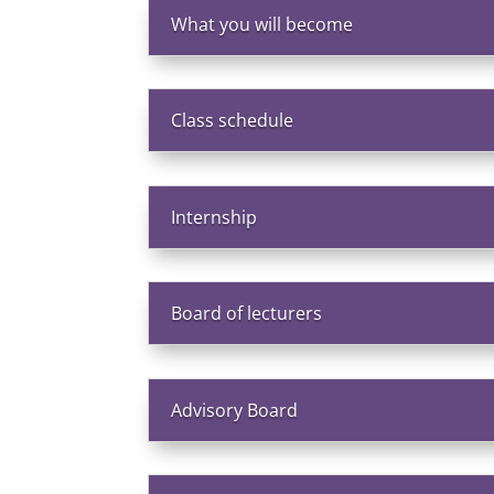
What you will become
Class schedule
Internship
Board of lecturers
Advisory Board