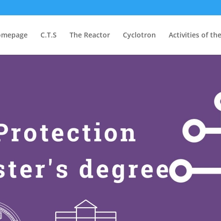
omepage
C.T.S
The Reactor
Cyclotron
Activities of th